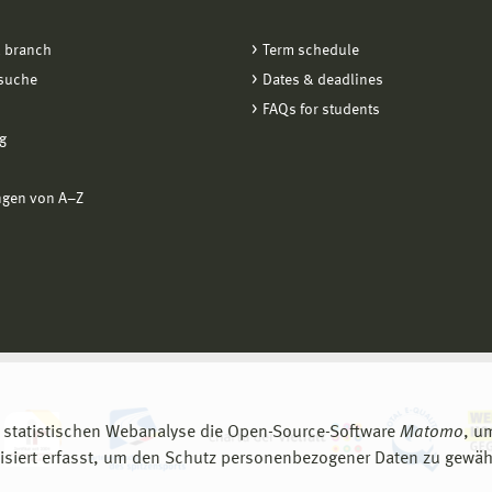
 branch
Term schedule
suche
Dates & deadlines
FAQs for students
g
ngen von A−Z
 statistischen Webanalyse die Open-Source-Software
Matomo
, u
siert erfasst, um den Schutz personenbezogener Daten zu gewähr