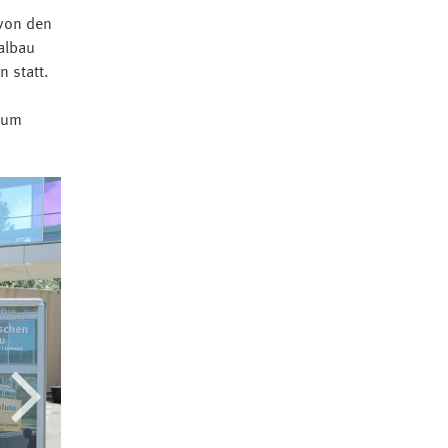
von den
albau
 statt.
 zum