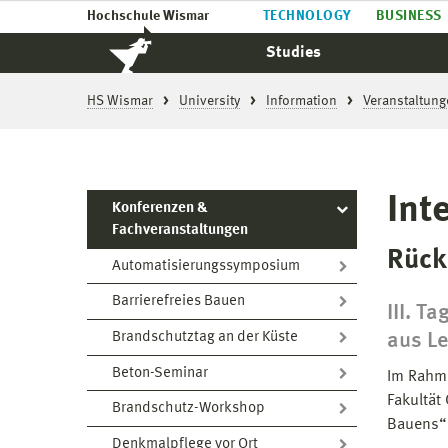
Hochschule Wismar
TECHNOLOGY
BUSINESS
Studies
HS Wismar
University
Information
Veranstaltung
Int
Konferenzen &
Fachveranstaltungen
Rück
Automatisierungssymposium
Barrierefreies Bauen
III. 
Brandschutztag an der Küste
aus L
Beton-Seminar
Im Rahme
Fakultät
Brandschutz-Workshop
Bauens“
Denkmalpflege vor Ort