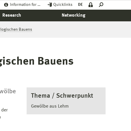
Information for …
Quicklinks
DE
Research
Networking
kologischen Bauens
ogischen Bauens
ewölbe
Thema / Schwerpunkt
Gewölbe aus Lehm
 der
n