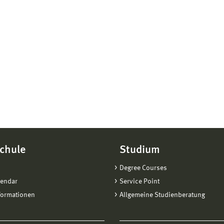
ließend Weiterbau des Gewölbes auf dem Campus, zwischen den 
ssierte (Schüler/Studenten/Handwerker/Architekten) können mith
17:00 Uhr Ausklang der Veranstaltung mit Life-Jazz
chule
Studium
Degree Courses
lendar
Service Point
formationen
Allgemeine Studienberatung