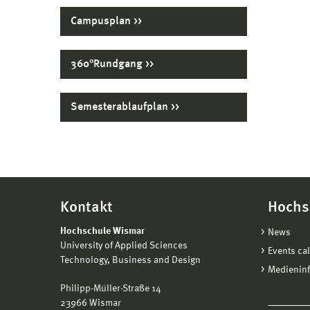
Ansch
Campusplan
Intere
360°Rundgang
16:00/
Semesterablaufplan
Kontakt
Hochs
Hochschule Wismar
News
University of Applied Sciences
Events ca
Technology, Business and Design
Medienin
Philipp-Müller-Straße 14
23966 Wismar