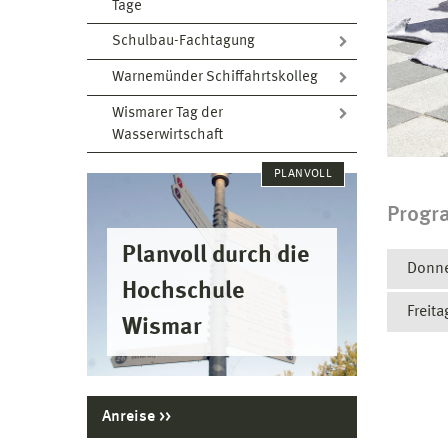
Tage
Schulbau-Fachtagung
Warnemünder Schiffahrtskolleg
Wismarer Tag der
Wasserwirtschaft
PLANVOLL
Progr
Planvoll durch die
Donne
Hochschule
Freita
10:00
Wismar
10:30-
Bau ei
Vortr
Ort: C
Anreise
Ort: H