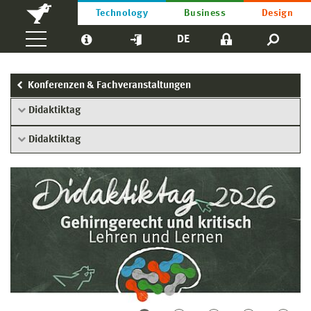
Technology
Business
Design
DE
Konferenzen & Fachveranstaltungen
Didaktiktag
Didaktiktag