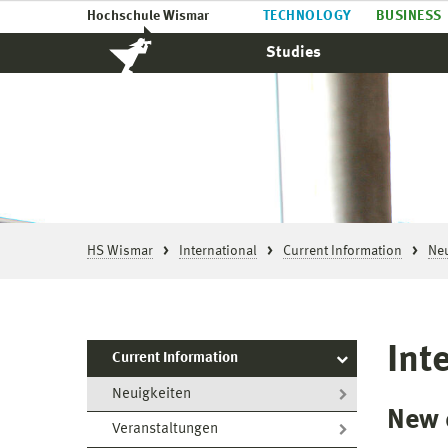
Hochschule Wismar
TECHNOLOGY
BUSINESS
Studies
HS Wismar
International
Current Information
Neu
Int
Current Information
Neuigkeiten
New 
Veranstaltungen