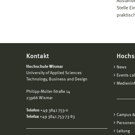
Auslande
Stelle E
praktisc
Kontakt
Hochs
Hochschule Wismar
News
University of Applied Sciences
Events ca
Technology, Business and Design
Medienin
Philipp-Müller-Straße 14
23966 Wismar
Telefon
+49 3841 753-0
Campus &
Telefax
+49 3841 753-73 83
Personen
Leitung