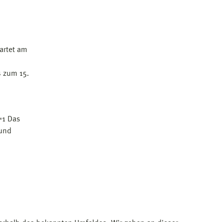
artet am
s zum 15.
=1 Das
 und