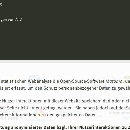
g
ngen von A−Z
 statistischen Webanalyse die Open-Source-Software
Matomo
, u
siert erfasst, um den Schutz personenbezogener Daten zu gewähr
 Nutzer-Interaktionen mit dieser Website speichern darf oder nich
er Seite nicht erneut gefragt werden. Sie haben jedoch auf der S
eitere Informationen zu den gespeicherten Daten.
eitung anonymisierter Daten bzgl. Ihrer Nutzerinteraktionen zu