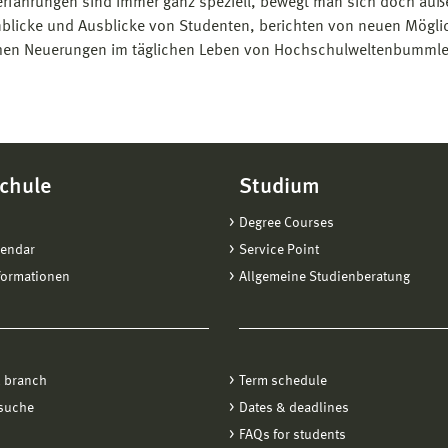
rfahrungen sind immer ganz speziell, bewegt man sich doch auß
inblicke und Ausblicke von Studenten, berichten von neuen Mögl
hen Neuerungen im täglichen Leben von Hochschulweltenbummle
chule
Studium
Degree Courses
lendar
Service Point
formationen
Allgemeine Studienberatung
 branch
Term schedule
suche
Dates & deadlines
FAQs for students