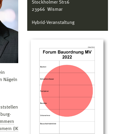
Stockholmer Str16
23966 Wismar
Hybrid-Veranstaltung
ein
en Nägeln
ststellen
nburg-
ommern
mern (IK