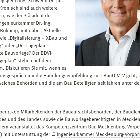
ngsgerichtes Schwerin Dr. jur.
Kronisch sind auch weitere
en, wie der Präsident der
genieurkammer Dr.-Ing.
 Bökamp, mit dabei. Aktuelle
ie „Digitalisierung – XBau und
“ oder „Der Lageplan –
te Bauvorlage? Der BDVI-
geplan“ stehen auf dem
. Diskutieren Sie mit, wenn es
msgespräch um die Handlungsempfehlung zur LBauO M-V geht, 
elches Behörden und die am Bau Beteiligten seit Jahren unter d
über 1.500 Mitarbeitenden der Bauaufsichtsbehörden, der Baudien
es und des Landes sowie die Bauvorlageberechtigten in Meckle
ern veranstaltet das
Kompetenzzentrum Bau Mecklenburg-Vorp
)
mit Unterstützung der
Ingenieurkammer Mecklenburg-Vorpom