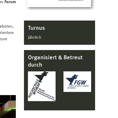
das
Forum
eboten,
Turnus
zientere
Jährlich
eure
Organisiert & Betreut
durch