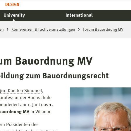
DESIGN
University
International
en
Konferenzen & Fachveranstaltungen
Forum Bauordnung MV
um Bauordnung MV
bildung zum Bauordnungsrecht
 jur. Karsten Simoneit
,
professor der Hochschule
moderiert am 1. Juni das
1.
auordnung MV
in Wismar.
em Präsidenten des