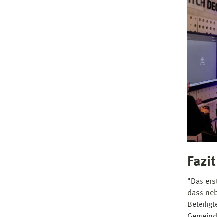
Fazi
"Das ers
dass neb
Beteilig
Gemeinde