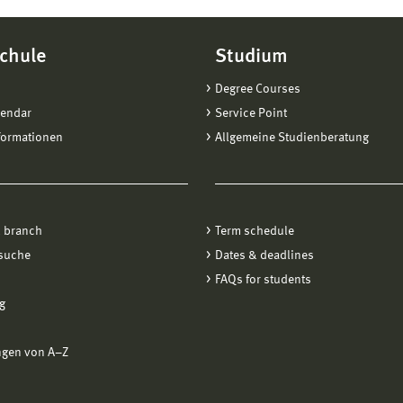
chule
Studium
Degree Courses
lendar
Service Point
formationen
Allgemeine Studienberatung
 branch
Term schedule
suche
Dates & deadlines
FAQs for students
g
ngen von A−Z