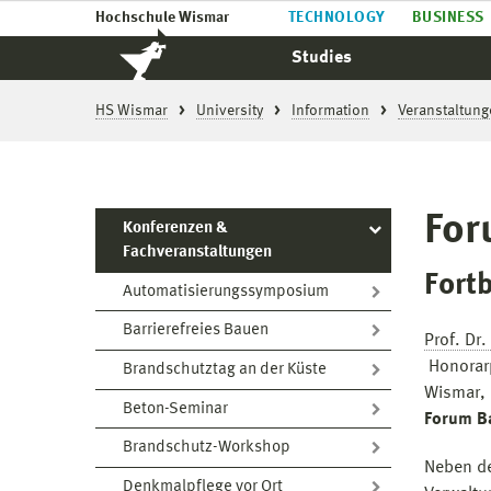
Hochschule Wismar
TECHNOLOGY
BUSINESS
Studies
HS Wismar
University
Information
Veranstaltung
For
Konferenzen &
Fachveranstaltungen
Fort
Automatisierungssymposium
Barrierefreies Bauen
Prof. Dr.
Honorar
Brandschutztag an der Küste
Wismar, 
Beton-Seminar
Forum B
Brandschutz-Workshop
Neben d
Denkmalpflege vor Ort