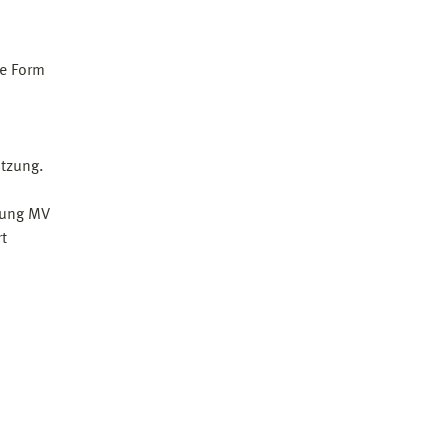
de Form
ützung.
nung MV
t