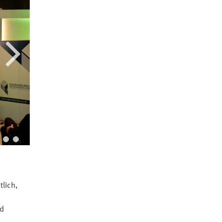
tlich,
nd