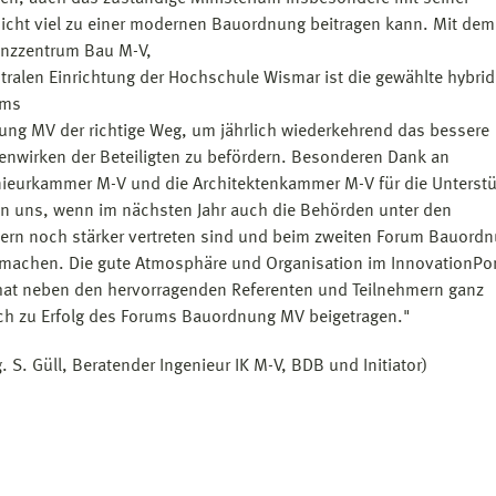
icht viel zu einer modernen Bauordnung beitragen kann. Mit dem
nzzentrum Bau M-V,
ntralen Einrichtung der Hochschule Wismar ist die gewählte hybri
ums
ng MV der richtige Weg, um jährlich wiederkehrend das bessere
wirken der Beteiligten zu befördern. Besonderen Dank an
nieurkammer M-V und die Architektenkammer M-V für die Unterst
en uns, wenn im nächsten Jahr auch die Behörden unter den
ern noch stärker vertreten sind und beim zweiten Forum Bauord
tmachen. Die gute Atmosphäre und Organisation im InnovationPor
at neben den hervorragenden Referenten und Teilnehmern ganz
ch zu Erfolg des Forums Bauordnung MV beigetragen."
g. S. Güll, Beratender Ingenieur IK M-V, BDB und Initiator)