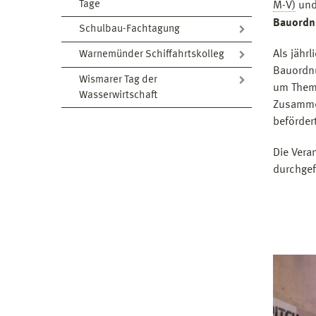
Tage
M-V)
und
Bauordn
Schulbau-Fachtagung
Als jähr
Warnemünder Schiffahrtskolleg
Bauordnu
Wismarer Tag der
um Theme
Wasserwirtschaft
Zusammen
befördert
Die Vera
durchgef