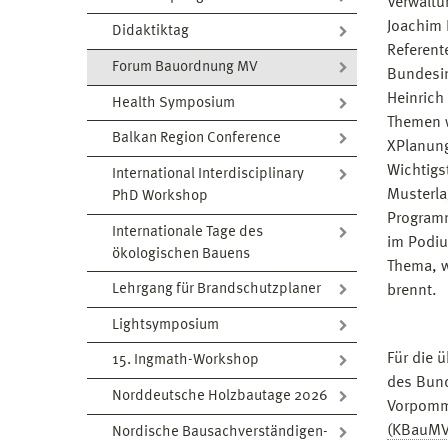
Verwaltu
Joachim 
Didaktiktag
Referent
Forum Bauordnung MV
Bundesin
Heinrich
Health Symposium
Themen w
Balkan Region Conference
XPlanung
Wichtigs
International Interdisciplinary
Musterla
PhD Workshop
Programm
Internationale Tage des
im Podiu
ökologischen Bauens
Thema, w
Lehrgang für Brandschutzplaner
brennt.
Lightsymposium
Für die 
15. Ingmath-Workshop
des Bund
Norddeutsche Holzbautage 2026
Vorpomm
(KBauMV
Nordische Bausachverständigen-