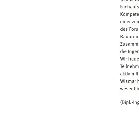
Fachaufs
Kompete
einer ze
des For
Bauordnu
Zusammen
die Inge
Wir freu
Teilnehm
aktiv mi
Wismar h
wesentli
(Dipl.-In