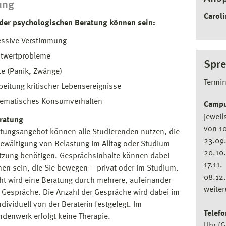
ung
Carol
der psychologischen Beratung können sein:
essive Verstimmung
stwertprobleme
Spre
e (Panik, Zwänge)
Termi
beitung kritischer Lebensereignisse
lematisches Konsumverhalten
Campu
jeweil
eratung
von 10
tungsangebot können alle Studierenden nutzen, die
23.09
Bewältigung von Belastung im Alltag oder Studium
20.10.
tzung benötigen. Gesprächsinhalte können dabei
17.11.
men sein, die Sie bewegen – privat oder im Studium.
08.12.
ht wird eine Beratung durch mehrere, aufeinander
weiter
 Gespräche. Die Anzahl der Gespräche wird dabei im
ndividuell von der Beraterin festgelegt. Im
Telefo
ndenwerk erfolgt keine Therapie.