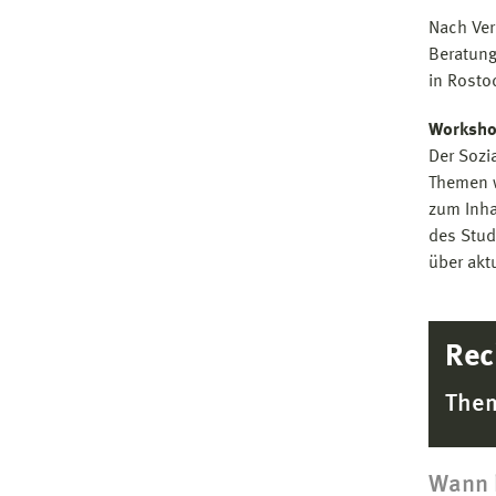
Nach Ver
Beratung
in Rostoc
Worksh
Der Sozi
Themen w
zum Inha
des Stud
über akt
Rec
Them
Wann 