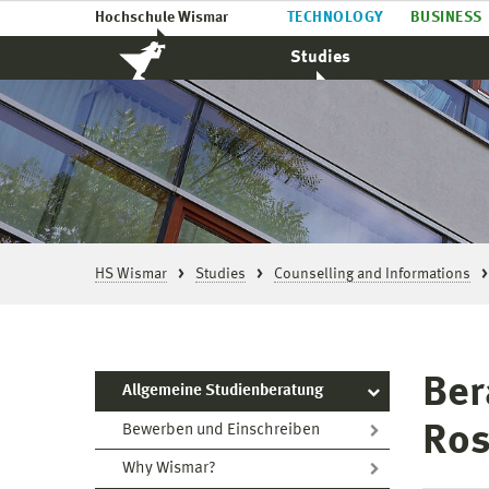
Hochschule Wismar
TECHNOLOGY
BUSINESS
Studies
HS Wismar
Studies
Counselling and Informations
Ber
Allgemeine Studienberatung
Ros
Bewerben und Einschreiben
Why Wismar?