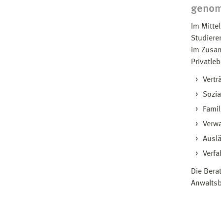
geno
Im Mitte
Studiere
im Zusam
Privatle
Vertr
Sozia
Famil
Verwa
Ausl
Verf
Die Bera
Anwaltsb