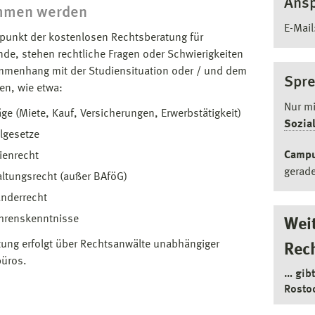
Ansp
mmen werden
E-Mail
lpunkt der kostenlosen Rechtsberatung für
nde, stehen rechtliche Fragen oder Schwierigkeiten
menhang mit der Studiensituation oder / und dem
Spre
ben, wie etwa:
Nur mi
äge (Miete, Kauf, Versicherungen, Erwerbstätigkeit)
Sozia
lgesetze
Campu
ienrecht
gerade
ltungsrecht (außer BAföG)
änderrecht
ahrenskenntnisse
Weit
tung erfolgt über Rechtsanwälte unabhängiger
Rec
üros.
… gib
Rosto