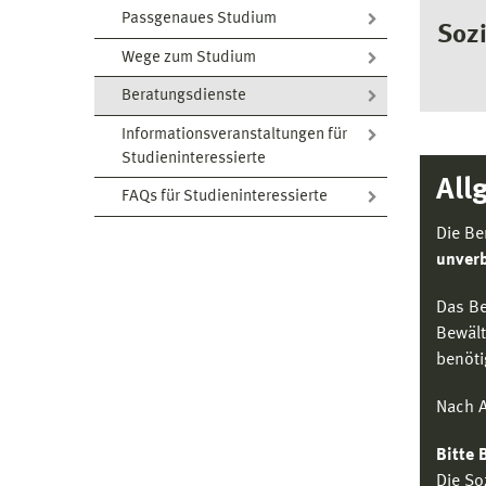
Passgenaues Studium
Soz
Wege zum Studium
Beratungsdienste
Informationsveranstaltungen für
Studieninteressierte
All
FAQs für Studieninteressierte
Die Be
unverb
Das Be
Bewält
benöti
Nach A
Bitte 
Die So