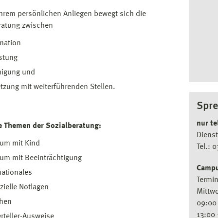
Ihrem persönlichen Anliegen bewegt sich die
ratung zwischen
mation
stung
higung und
tzung mit weiterführenden Stellen.
Spre
nur te
e Themen der Sozialberatung:
Dienst
ium mit Kind
Tel.: 
um mit Beeinträchtigung
Campu
nationales
Termi
zielle Notlagen
Mittwo
ehen
09:00 
13:00 
rteller-Ausweise