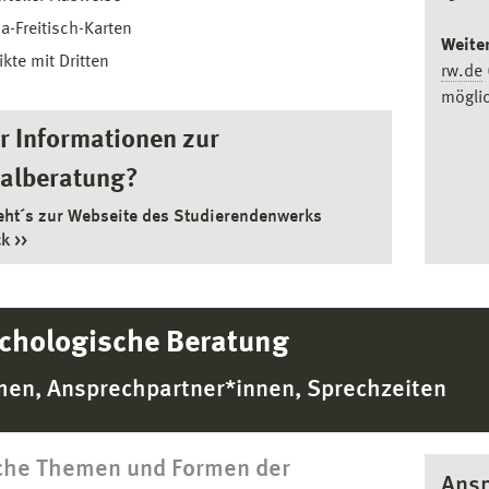
-Freitisch-Karten
Weite
ikte mit Dritten
rw.de
mögli
 Informationen zur
ialberatung?
eht´s zur Webseite des Studierendenwerks
ck
chologische Beratung
en, Ansprechpartner*innen, Sprechzeiten
che Themen und Formen der
Ansp