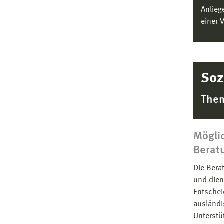
Anlieg
einer 
Soz
Them
Mögli
Berat
Die Bera
und dien
Entschei
ausländi
Unterstü