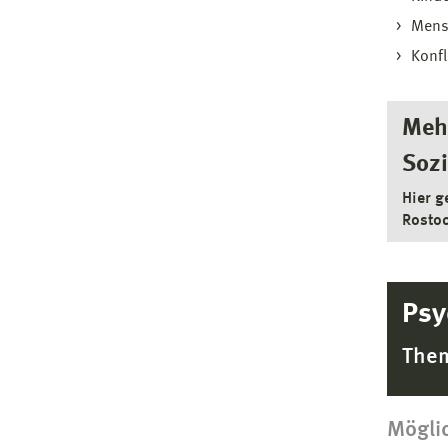
Mensa
Konfl
Mehr
Soz
Hier g
Rosto
Psy
Them
Mögli