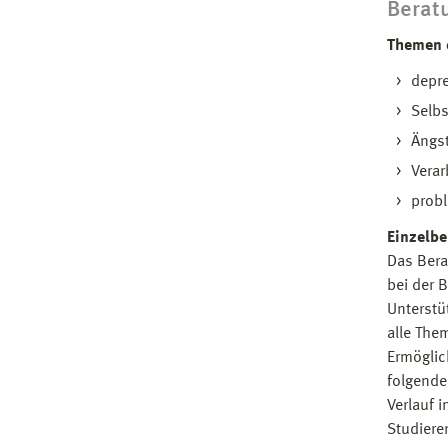
Berat
Themen 
depr
Selb
Ängst
Verar
prob
Einzelb
Das Bera
bei der 
Unterstü
alle The
Ermöglic
folgende
Verlauf i
Studiere