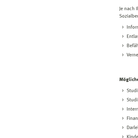
Je nach 
Sozialbe
Infor
Entla
Befä
Verne
Möglich
Stud
Studi
Inter
Finan
Darl
Kinde