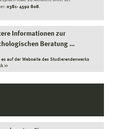
espräch max. 20 Minuten) unter der
er:
0381- 4592 808
.
ere Informationen zur
chologischen Beratung …
t es auf der Webseite des Studierendenwerks
ck