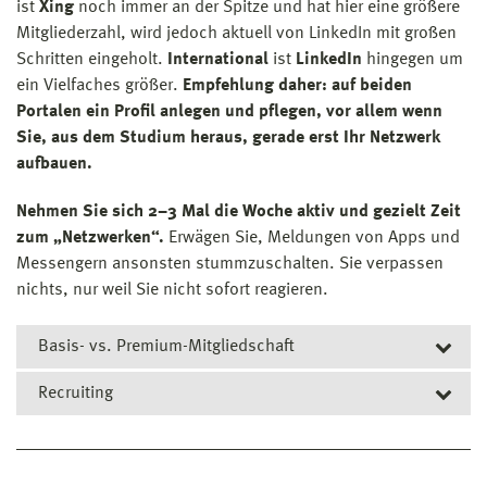
ist
Xing
noch immer an der Spitze und hat hier eine größere
Mitgliederzahl, wird jedoch aktuell von LinkedIn mit großen
Schritten eingeholt.
International
ist
LinkedIn
hingegen um
ein Vielfaches größer.
Empfehlung daher: auf beiden
Portalen ein Profil anlegen und pflegen, vor allem wenn
Sie, aus dem Studium heraus, gerade erst Ihr Netzwerk
aufbauen.
Nehmen Sie sich 2–3 Mal die Woche aktiv und gezielt Zeit
zum „Netzwerken“.
Erwägen Sie, Meldungen von Apps und
Messengern ansonsten stummzuschalten. Sie verpassen
nichts, nur weil Sie nicht sofort reagieren.
Basis- vs. Premium-Mitgliedschaft
Recruiting
Bei beiden Portalen kann man ohne Premium-
Mitgliedschaft nicht vollständig einsehen, wer das
Deutschsprachige Recruiter vielerorts bevorzugen
eigene Profil besucht hat. Daraus könnten jedoch
immer noch Xing, doch das Netzwerken fällt einer
wichtige Kontakte entstehen. Ob eine Premium-