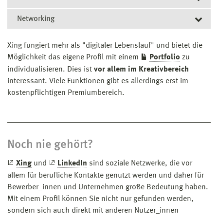
dabei fehlende Angaben in Ihrem Profil vollständig zu
Networking
Was bei LinkedIn die "Info-Box" ist, ist hier "über mich"
ergänzen.
– nutzen Sie dies.
Treten Sie Gruppen bei und betreiben Sie aktives
Xing fungiert mehr als "digitaler Lebenslauf" und bietet die
Networking.
Möglichkeit das eigene Profil mit einem
Portfolio
zu
individualisieren. Dies ist
vor allem im Kreativbereich
interessant. Viele Funktionen gibt es allerdings erst im
kostenpflichtigen Premiumbereich.
Noch nie gehört?
Xing
und
LinkedIn
sind soziale Netzwerke, die vor
allem für berufliche Kontakte genutzt werden und daher für
Bewerber_innen und Unternehmen große Bedeutung haben.
Mit einem Profil können Sie nicht nur gefunden werden,
sondern sich auch direkt mit anderen Nutzer_innen