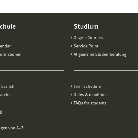
chule
Studium
Degree Courses
lendar
Service Point
formationen
Allgemeine Studienberatung
 branch
Term schedule
suche
Dates & deadlines
FAQs for students
g
ngen von A−Z