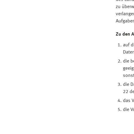
zu überw
verlange
Aufgaben 
Zu den A
auf d
Date
die b
geei
sonst
die D
22 d
das V
die V