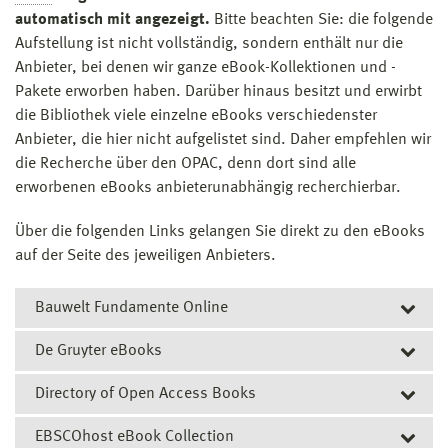
automatisch mit angezeigt.
Bitte beachten Sie: die folgende
Aufstellung ist nicht vollständig, sondern enthält nur die
Anbieter, bei denen wir ganze eBook-Kollektionen und -
Pakete erworben haben. Darüber hinaus besitzt und erwirbt
die Bibliothek viele einzelne eBooks verschiedenster
Anbieter, die hier nicht aufgelistet sind. Daher empfehlen wir
die Recherche über den OPAC, denn dort sind alle
erworbenen eBooks anbieterunabhängig recherchierbar.
Über die folgenden Links gelangen Sie direkt zu den eBooks
auf der Seite des jeweiligen Anbieters.
Bauwelt Fundamente Online
De Gruyter eBooks
Die Hochschulbibliothek hat das De Gruyter-eBook-
Paket Bauwelt Fundamente mit mehr als 130 Titeln aus
Directory of Open Access Books
Aus dem Angebot des Verlags De Gruyter und der
über 50 Jahren lizenziert.
Verlagsimprints Birkhäuser, De Gruyter Oldenbourg und
EBSCOhost eBook Collection
Das Directory of Open Access Books (DOAB)
transcript wurde eine Auswahl von Einzeltiteln vorrangig
Auch bislang vergriffene Raritäten sind auf diese Weise