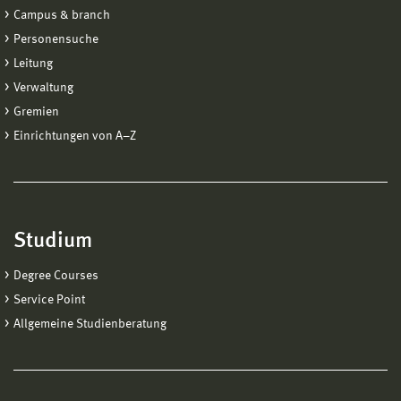
Haus 1, Raum 131
Campus & branch
Personensuche
12.00 Uhr bis 12:30 Uhr
Leitung
Abschluss und Feedback +
Studieren in Wismar –
Verwaltung
was wollt Ihr wissen? Studierende beantworten
Gremien
alle Eure Fragen!
Mit der Allgemeinen Studienberatung, Haus 1,
Einrichtungen von A−Z
Raum 131
Anschließend besteht die Möglichkeit
in der Mensa Mittag zu essen
Studium
Mindestalter:
Degree Courses
14 Jahre
Service Point
Teilnehmeranzahl:
Allgemeine Studienberatung
maximal 30