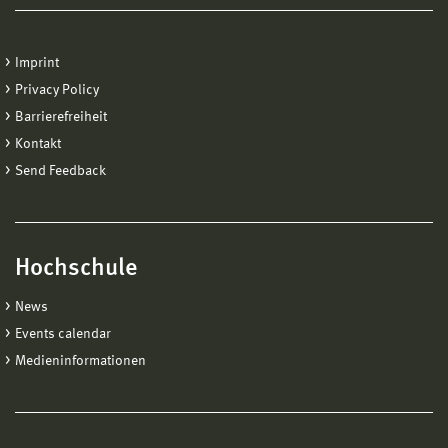
in den Studiengang Innenarchitektur
durch Prof. Oliver Hantke
Dekan der Fakultät Gestaltung
Imprint
Privacy Policy
9:30 Uhr
Barrierefreiheit
Was ist eigentlich Innenarchitektur?
Kontakt
Ein erster Überblick
Send Feedback
9:45 Uhr
Projekte der Innenarchitektur kennenlernen
Ein Spaziergang durch Haus 7
Hochschule
10:00 Uhr bis 12:00 Uhr
News
Modellbauexperimente
Events calendar
in den Werkstätten, Haus 7c
Medieninformationen
12.00 Uhr
Begleitung der Schüler
zurück zur Allgemeinen Studienberatung