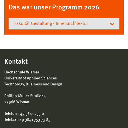
Das war unser Programm 2026
Fakultät Gestaltung - Innenarchitektur
Fakultät Gestaltung -
Innenarchitektur
8.30 Uhr - Treffen
(Haus 1, Raum 131)
Kontakt
Kurze allgemeine Begrüßung und Einführung in den
Tag durch die Allgemeine Studienberatung
Hochschule Wismar
University of Applied Sciences
Technology, Business and Design
9:00 Uhr
Weiteres Programm im Haus 7
Philipp-Müller-Straße 14
Fakultät Gestaltung der Hochschule Wismar
23966 Wismar
Abholung: Haus 1, Raum 131
Telefon
+49 3841 753-0
9:15 Uhr
Telefax
+49 3841 753-73 83
Begrüßung und Einführung