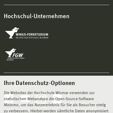
Hochschul-Unternehmen
Ihre Datenschutz-Optionen
Social Media
Die Websites der Hochschule Wismar verwenden zur
statistischen Webanalyse die Open-Source-Software
Matomo
, um das Nutzererlebnis für Sie als Besucher stetig
zu verbessern. Hierbei werden sämtliche Daten anonymisiert