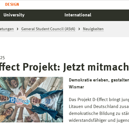
DESIGN
University
International
retungen
General Student Council (AStA)
Neuigkeiten
025
ffect Projekt: Jetzt mitmac
Demokratie erleben, gestalte
Wismar
Das Projekt D-Effect bringt 
Litauen und Deutschland zus
demokratische Bildung zu stärk
widerstandsfähiger und jugend