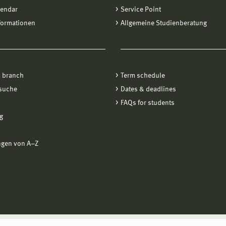
lendar
Service Point
formationen
Allgemeine Studienberatung
 branch
Term schedule
suche
Dates & deadlines
FAQs for students
g
ngen von A−Z