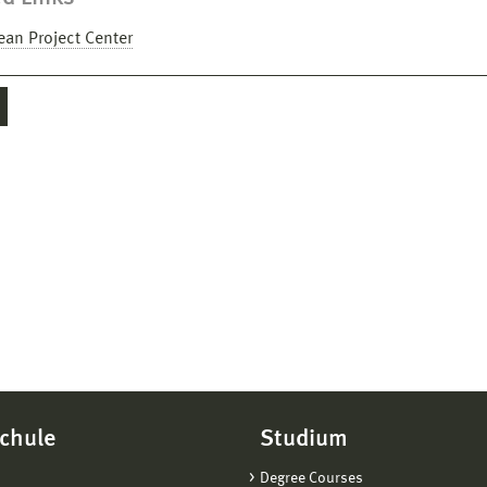
ean Project Center
chule
Studium
Degree Courses