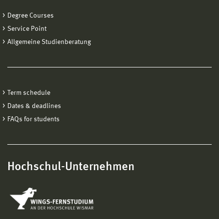
Hazırlık kursuna kabul bildirilmesi hazırlık kursu başkanı
Degree Courses
Dönem ücretleri:
tarafından yapılır.
Service Point
Allgemeine Studienberatung
1. Dönem 63 EUR
Aşağıdaki adrese başvuru belgelerini gönderebilirsiniz:
Diger dönemler 57 EUR
Adres
:
Hochschule Wismar
Term schedule
Dates & deadlines
International Office
FAQs for students
Philipp-Müller-Str. 14
23966 Wismar
Hochschul-Unternehmen
Iletisim
:
Frau Narangerel Tsendbaatar