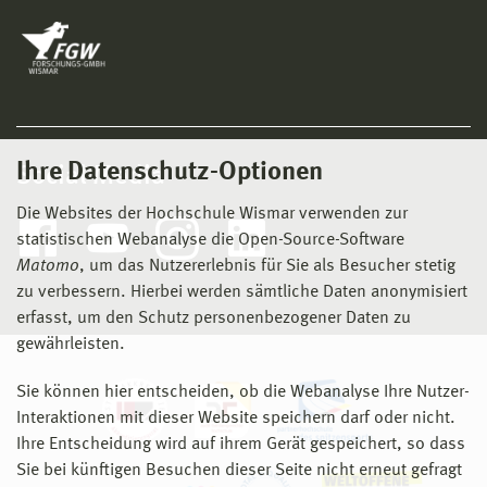
Tel.: 03841 / 753 7390
E-mail: nara@hs-wismar.de
Ihre Datenschutz-Optionen
Social Media
Die Websites der Hochschule Wismar verwenden zur
statistischen Webanalyse die Open-Source-Software
Matomo
, um das Nutzererlebnis für Sie als Besucher stetig
zu verbessern. Hierbei werden sämtliche Daten anonymisiert
erfasst, um den Schutz personenbezogener Daten zu
gewährleisten.
Sie können hier entscheiden, ob die Webanalyse Ihre Nutzer-
Interaktionen mit dieser Website speichern darf oder nicht.
Ihre Entscheidung wird auf ihrem Gerät gespeichert, so dass
Sie bei künftigen Besuchen dieser Seite nicht erneut gefragt