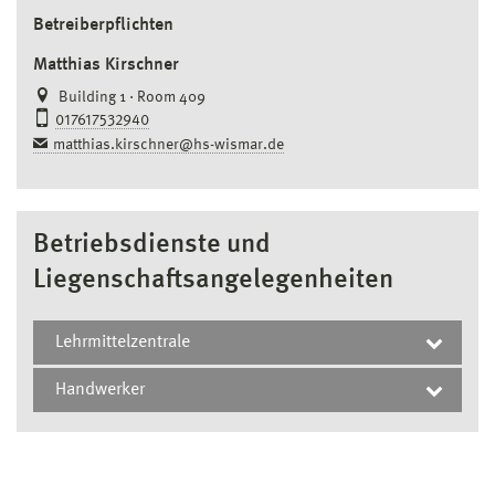
Betreiberpflichten
Matthias Kirschner
Building 1 · Room 409
017617532940
matthias.kirschner@hs-wismar.de
Betriebsdienste und
Liegenschaftsangelegenheiten
Lehrmittelzentrale
Handwerker
Nico Schreiber
Building 1 · Room 210
Campus Wismar
03841 753–7483
nico.schreiber@hs-wismar.de