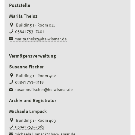
Poststelle
Marita Theisz
Building 1 · Room 011
03841 753–7401
marita.theisz@hs-wismar.de
Vermögensverwaltung
Susanne Fischer
Building 1 · Room 402
03841 753–3119
susanne.fischer@hs-wismar.de
Archiv und Registratur
Michaela Limpack
Building 1 · Room 403
03841 753–7365
michaela.limpack@hs-wismar.de