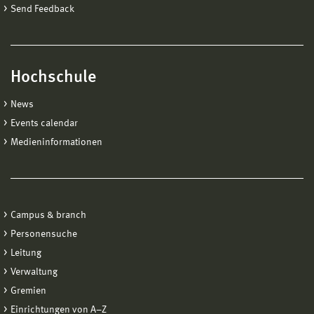
Send Feedback
Building 2 · Room 2179
03841 753–4506
ulf.stein@hs-wismar.de
Hochschule
News
Events calendar
Medieninformationen
Campus & branch
Personensuche
Leitung
Verwaltung
Gremien
Einrichtungen von A−Z