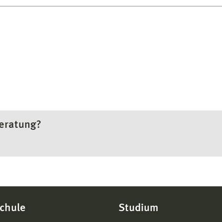
beratung?
chule
Studium