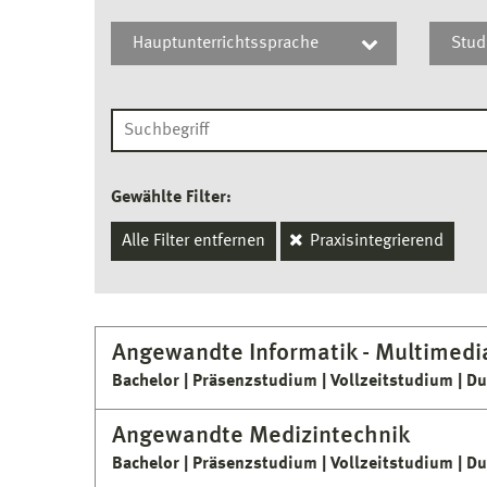
Ingenieurwissenschaften
Ba
Hauptunterrichtssprache
Stud
Wirtschaftswissenschaften
Deutsch
Wi
Gewählte Filter:
Alle Filter entfernen
Praxisintegrierend
Angewandte Informatik - Multimedi
Bachelor
Präsenzstudium
Vollzeitstudium
Du
Angewandte Medizintechnik
Bachelor
Präsenzstudium
Vollzeitstudium
Du