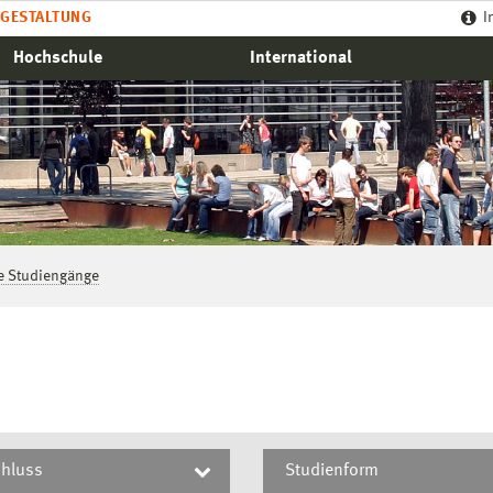
GESTALTUNG
I
Hochschule
International
le Studiengänge
hluss
Studienform