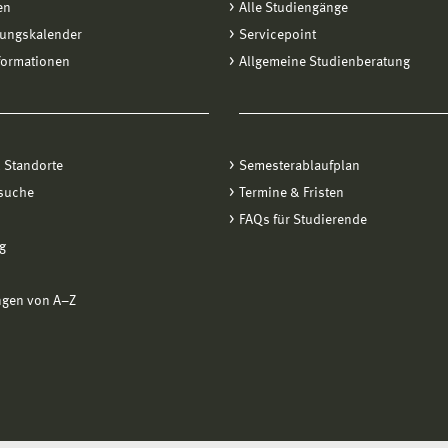
en
Alle Studiengänge
tungskalender
Servicepoint
formationen
Allgemeine Studienberatung
 Standorte
Semesterablaufplan
suche
Termine & Fristen
FAQs für Studierende
g
ngen von A−Z