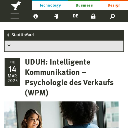
Technology
Business
Design
DE
StartUpYard
UDUH: Intelligente
FRI
14
Kommunikation –
MAR
2025
Psychologie des Verkaufs
(WPM)