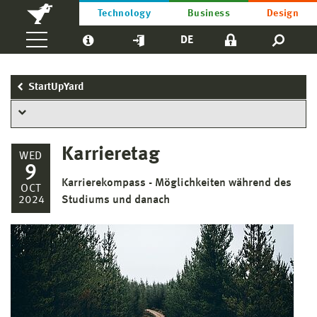
Technology
Business
Design
DE
StartUpYard
Karrieretag
WED
9
Karrierekompass - Möglichkeiten während des
OCT
2024
Studiums und danach