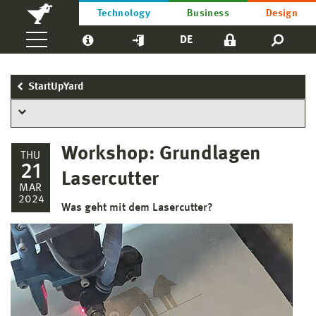
Technology
Business
Design
DE
StartUpYard
Workshop: Grundlagen
THU
21
Lasercutter
MAR
2024
Was geht mit dem Lasercutter?