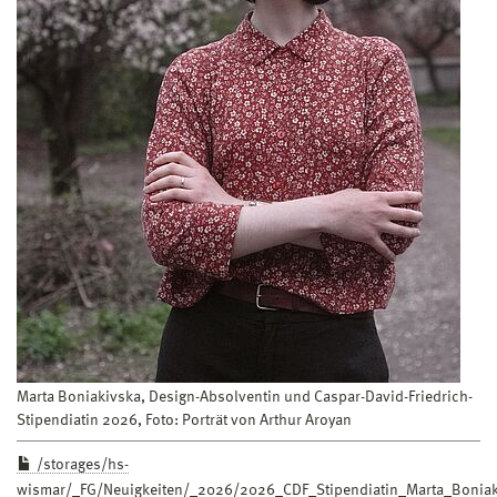
Marta Boniakivska, Design-Absolventin und Caspar-David-Friedrich-
Stipendiatin 2026, Foto: Porträt von Arthur Aroyan
/storages/hs-
wismar/_FG/Neuigkeiten/_2026/2026_CDF_Stipendiatin_Marta_Boniak