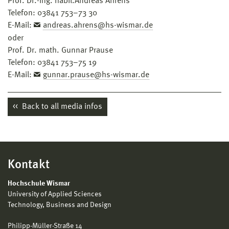
Prof. Dr.-Ing. habil.Andreas Ahrens
Telefon: 03841 753–73 30
E-Mail:
andreas.ahrens@hs-wismar.de
oder
Prof. Dr. math. Gunnar Prause
Telefon: 03841 753–75 19
E-Mail:
gunnar.prause@hs-wismar.de
Back to all media infos
Kontakt
Hochschule Wismar
University of Applied Sciences
Technology, Business and Design
Philipp-Müller-Straße 14