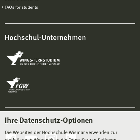
FAQs for students
Hochschul-Unternehmen
Ihre Datenschutz-Optionen
Social Media
Die Websites der Hochschule Wismar verwenden zur